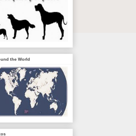
ound the World
tos