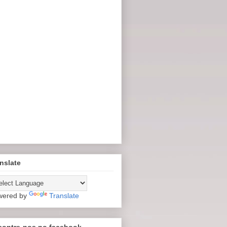
nslate
wered by
Translate
contre-nos no facebook