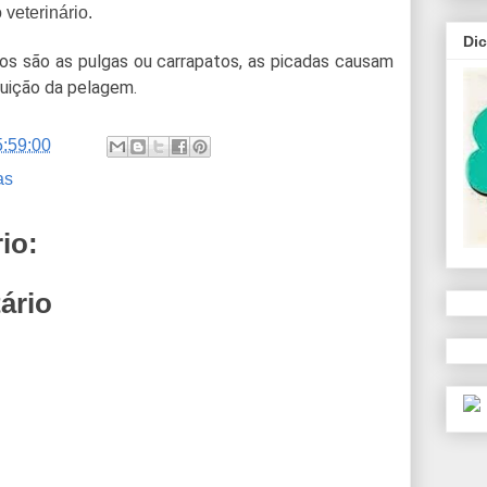
 veterinário.
Di
los são as pulgas ou carrapatos, as picadas causam
ruição da pelagem.
5:59:00
as
io:
ário