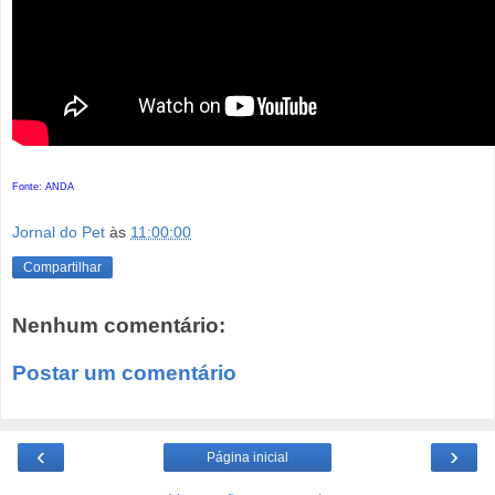
Fonte: ANDA
Jornal do Pet
às
11:00:00
Compartilhar
Nenhum comentário:
Postar um comentário
‹
›
Página inicial