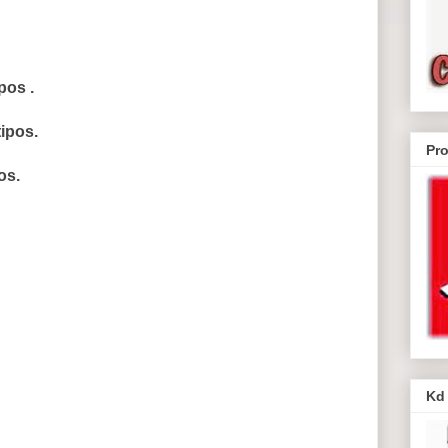
pos .
ipos.
Pr
os.
Kd