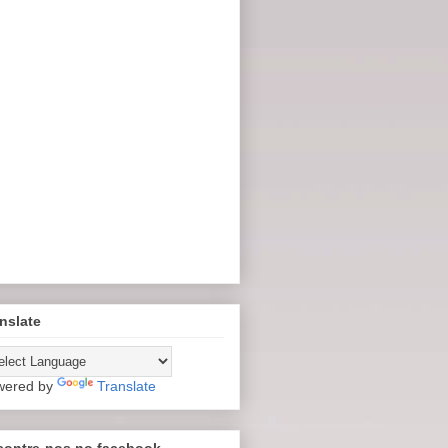
nslate
wered by
Translate
contre-nos no facebook