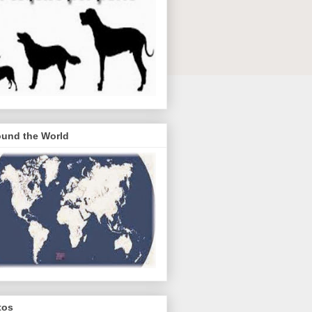
ound the World
tos