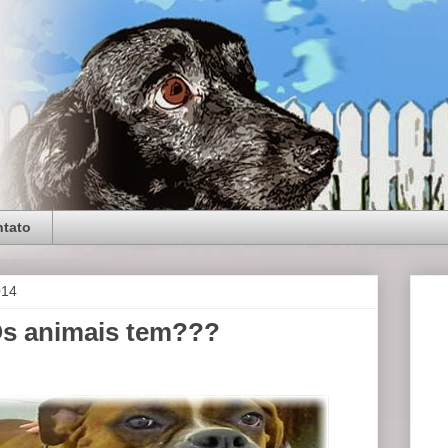
tato
014
Os animais tem???