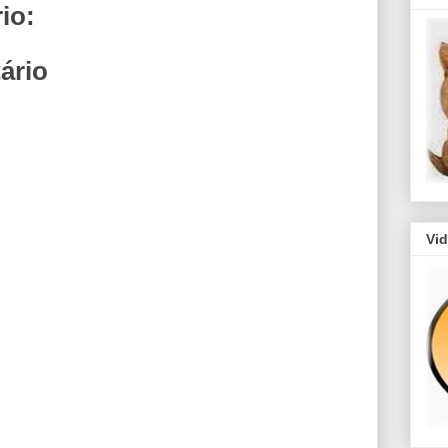
io:
ário
Vi