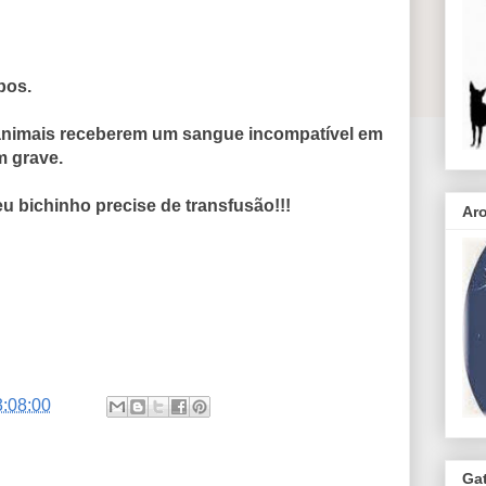
pos.
s animais receberem um sangue incompatível em
m grave.
eu bichinho precise de transfusão!!!
Ar
3:08:00
Ga