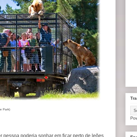
Tra
e Park)
Po
r pessoa poderia sonhar em ficar perto de leões
En