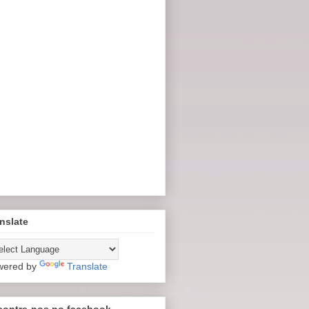
nslate
wered by
Translate
contre-nos no facebook