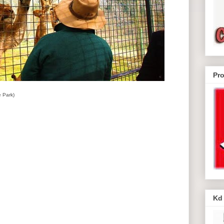
Pr
e Park)
Kd