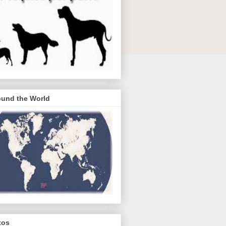
ound the World
tos