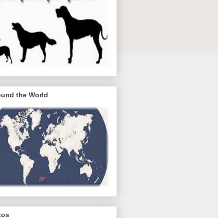
ound the World
tos