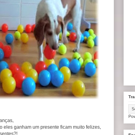
Tra
Po
ianças,
eles ganham um presente ficam muito felizes,
sentes?!
En