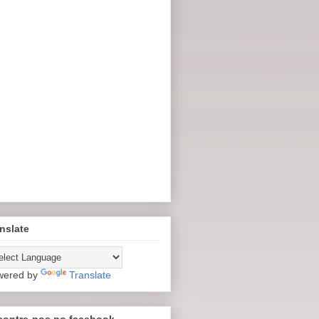
nslate
wered by
Translate
contre-nos no facebook