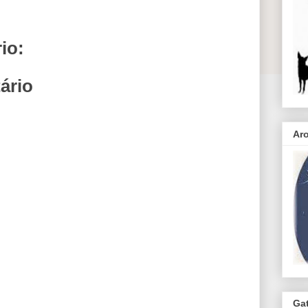
io:
ário
Ar
Ga