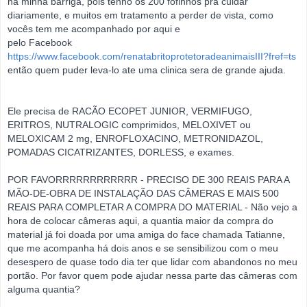
na minha barriga,
pois tenho os 200 fofinhos pra cuidar
diariamente, e muitos em tratamento a perder de vista, como
vocês tem me acompanhado por aqui e
pelo Facebook
https://www.facebook.com/renatabritoprotetoradeanimaisIII?fref=ts
então quem puder leva-lo ate uma clinica sera de grande ajuda.
Ele precisa de RACÃO ECOPET JUNIOR, VERMIFUGO,
ERITROS, NUTRALOGIC comprimidos, MELOXIVET ou
MELOXICAM 2 mg,
ENROFLOXACINO, METRONIDAZOL,
POMADAS CICATRIZANTES, DORLESS, e exames.
POR FAVORRRRRRRRRRRR - PRECISO DE 300 REAIS PARA A
MÃO-DE-OBRA DE INSTALAÇÃO DAS CÂMERAS E MAIS 500
REAIS
PARA COMPLETAR A COMPRA DO MATERIAL - Não vejo a
hora de colocar câmeras aqui, a quantia maior da compra do
material já foi doada
por uma amiga do face chamada Tatianne,
que me acompanha há dois anos e se sensibilizou com o meu
desespero de quase todo dia ter
que lidar com abandonos no meu
portão. Por favor quem pode ajudar nessa parte das câmeras com
alguma quantia?