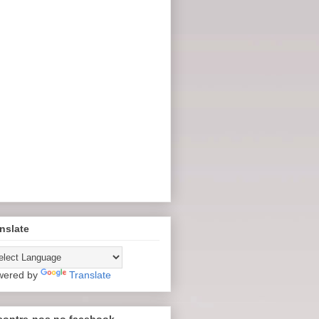
nslate
wered by
Translate
contre-nos no facebook