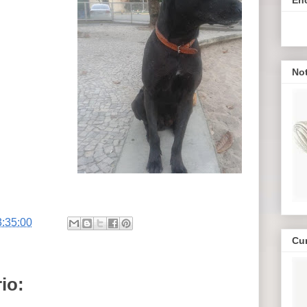
Not
3:35:00
Cu
io: