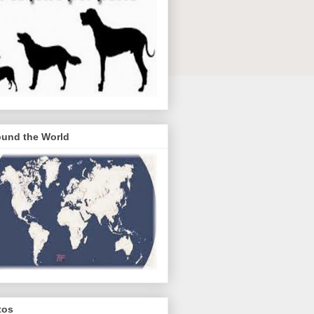
ound the World
tos